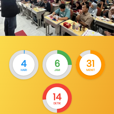
4
6
31
HARI
JAM
MENIT
12
DETIK