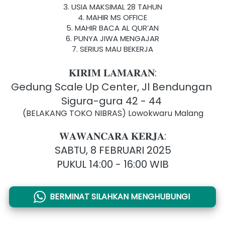
USIA MAKSIMAL 28 TAHUN
MAHIR MS OFFICE
MAHIR BACA AL QUR’AN
PUNYA JIWA MENGAJAR
SERIUS MAU BEKERJA
𝐊𝐈𝐑𝐈𝐌 𝐋𝐀𝐌𝐀𝐑𝐀𝐍:
Gedung Scale Up Center, Jl Bendungan 
Sigura-gura 42 - 44 
(BELAKANG TOKO NIBRAS) Lowokwaru Malang
𝐖𝐀𝐖𝐀𝐍𝐂𝐀𝐑𝐀 𝐊𝐄𝐑𝐉𝐀:
SABTU, 8 FEBRUARI 2025
PUKUL 14:00 - 16:00 WIB
BERMINAT SILAHKAN MENGHUBUNGI
`