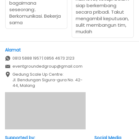
bagaimana
siap berkembang
seseorang:.
secara pribadi. Takut
Berkomunikasi. Bekerja
mengambil keputusan,
sama
sulit membangun tim,
mudah
Alamat
0813 5888 1957 | 0856 4673 2123
eventgroundedgroup@gmail.com
Gedung Scale Up Centre: 

Jl. Bendungan Sigura-gura No. 42-
44, Malang
Supported by:
Social Media