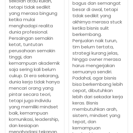
sekolah atau kuliah,
bagus dan semangat
tetapi tidak sedikit
besar di awal, tetapi
yang merasa bingung
tidak sedikit yang
ketika mulai
akhirnya merasa stuck
menghadapi realita
ketika bisnis sulit
dunia profesional.
berkembang.
Persaingan semakin
Penjualan naik turun,
ketat, tuntutan
tim belum tertata,
perusahaan semakin
strategi kurang jelas,
tinggi, dan
hingga owner merasa
kemampuan akademik
harus mengerjakan
saja sering kali belum
semuanya sendiri.
cukup. Di era sekarang,
Padahal, agar bisnis
dunia kerja tidak hanya
bisa berkembang lebih
mencari orang yang
cepat, dibutuhkan
pintar secara teori,
lebih dari sekadar kerja
tetapi juga individu
keras. Bisnis
yang memiliki mindset
membutuhkan arah,
baik, kemampuan
sistem, mindset yang
komunikasi, leadership,
tepat, dan
dan kesiapan
kemampuan
menghadapi tekanan.