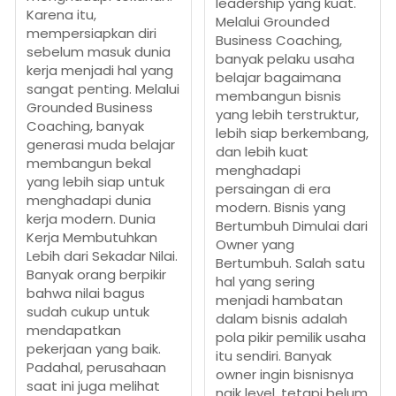
leadership yang kuat.
Karena itu,
Melalui Grounded
mempersiapkan diri
Business Coaching,
sebelum masuk dunia
banyak pelaku usaha
kerja menjadi hal yang
belajar bagaimana
sangat penting. Melalui
membangun bisnis
Grounded Business
yang lebih terstruktur,
Coaching, banyak
lebih siap berkembang,
generasi muda belajar
dan lebih kuat
membangun bekal
menghadapi
yang lebih siap untuk
persaingan di era
menghadapi dunia
modern. Bisnis yang
kerja modern. Dunia
Bertumbuh Dimulai dari
Kerja Membutuhkan
Owner yang
Lebih dari Sekadar Nilai.
Bertumbuh. Salah satu
Banyak orang berpikir
hal yang sering
bahwa nilai bagus
menjadi hambatan
sudah cukup untuk
dalam bisnis adalah
mendapatkan
pola pikir pemilik usaha
pekerjaan yang baik.
itu sendiri. Banyak
Padahal, perusahaan
owner ingin bisnisnya
saat ini juga melihat
naik level, tetapi belum