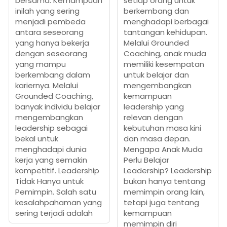
bersama. Kemampuan
setiap orang untuk
inilah yang sering
berkembang dan
menjadi pembeda
menghadapi berbagai
antara seseorang
tantangan kehidupan.
yang hanya bekerja
Melalui Grounded
dengan seseorang
Coaching, anak muda
yang mampu
memiliki kesempatan
berkembang dalam
untuk belajar dan
kariernya. Melalui
mengembangkan
Grounded Coaching,
kemampuan
banyak individu belajar
leadership yang
mengembangkan
relevan dengan
leadership sebagai
kebutuhan masa kini
bekal untuk
dan masa depan.
menghadapi dunia
Mengapa Anak Muda
kerja yang semakin
Perlu Belajar
kompetitif. Leadership
Leadership? Leadership
Tidak Hanya untuk
bukan hanya tentang
Pemimpin. Salah satu
memimpin orang lain,
kesalahpahaman yang
tetapi juga tentang
sering terjadi adalah
kemampuan
memimpin diri