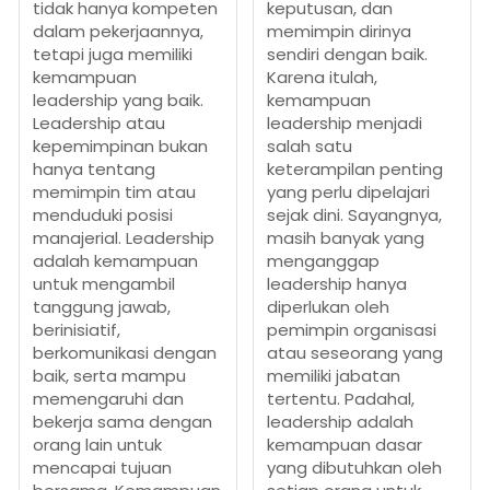
tidak hanya kompeten
keputusan, dan
dalam pekerjaannya,
memimpin dirinya
tetapi juga memiliki
sendiri dengan baik.
kemampuan
Karena itulah,
leadership yang baik.
kemampuan
Leadership atau
leadership menjadi
kepemimpinan bukan
salah satu
hanya tentang
keterampilan penting
memimpin tim atau
yang perlu dipelajari
menduduki posisi
sejak dini. Sayangnya,
manajerial. Leadership
masih banyak yang
adalah kemampuan
menganggap
untuk mengambil
leadership hanya
tanggung jawab,
diperlukan oleh
berinisiatif,
pemimpin organisasi
berkomunikasi dengan
atau seseorang yang
baik, serta mampu
memiliki jabatan
memengaruhi dan
tertentu. Padahal,
bekerja sama dengan
leadership adalah
orang lain untuk
kemampuan dasar
mencapai tujuan
yang dibutuhkan oleh