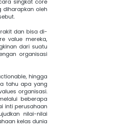
ra singkat core 
 diharapkan oleh 
sebut.
akit dan bisa di-
re value mereka, 
inan dari suatu 
ngan organisasi 
tionable, hingga 
a tahu apa yang 
lues organisasi. 
lalui beberapa 
i inti perusahaan 
dkan nilai-nilai 
haan kelas dunia 