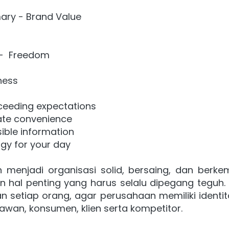
ny	Primary - Brand Value
- 
 Freedom
ness
ceeding expectations
ate convenience
ible information
rgy for your day
menjadi organisasi solid, bersaing, dan berke
 hal penting yang harus selalu dipegang teguh. 
 setiap orang, agar perusahaan memiliki identita
awan, konsumen, klien serta kompetitor.