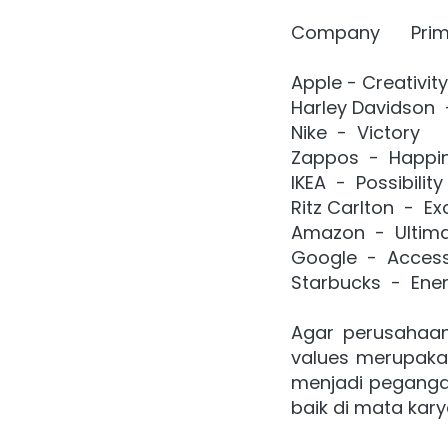
Compa
Apple - Creativity
Harley Davidson 
 
Nike 
 - 
 Victory
Zappos 
 - 
 Happi
IKEA 
 - 
 Possibility
Ritz Carlton 
 - 
 Ex
Amazon 
 - 
 Ultim
Google 
 - 
 Access
Starbucks 
 - 
 Ene
Agar perusahaan 
values merupakan
menjadi pegangan
baik di mata kary