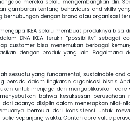
mengapa mereka selalu mengembangkan diri. Seca
n gambaran tentang behaviours and skills yang
g berhubungan dengan brand atau organisasi ter
mengapa IKEA selalu membuat produknya bisa dir
alam DNA IKEA terukir “possibility” sebagai co
tiap customer bisa menemukan berbagai kemungk
asikan dengan produk yang lain. Bagaimana de
lah sesuatu yang fundamental, sustainable and ac
g berada dalam lingkaran organisasi bisnis And
ukan untuk menjaga dan mengaplikasikan core va
 menyebutkan bahwa kesuksesan perusahaan me
dari adanya disiplin dalam menerapkan nilai-nila
emuanya bermula dari konsistensi untuk mewuju
solid sepanjang waktu. Contoh core value perusa