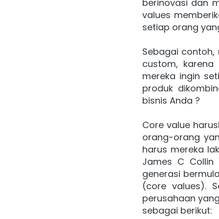
berinovasi dan 
values memberika
setiap orang yan
Sebagai contoh, 
custom, karena d
mereka ingin se
produk dikombin
bisnis Anda ?
Core value harus
orang-orang yan
harus mereka lak
James C Collin
generasi bermula 
(core values). S
perusahaan yang 
sebagai berikut: