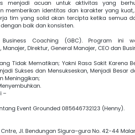
es menjadi acuan untuk aktivitas yang berh
n memberikan identitas dan karakter yang kuat,. 
erja tim yang solid akan tercipta ketika semua 
 dengan baik dan konsisten.
 Business Coaching (GBC). Program ini waji
, Manajer, Direktur, General Manajer, CEO dan Bus
ang Tidak Mematikan; Yakni Rasa Sakit Karena Bel
njadi Sukses dan Mensukseskan, Menjadi Besar d
an Meninggikan;
 Menyembuhkan.
i –
tentang Event Grounded 085646732123 (Henny).
Cntre, Jl. Bendungan Sigura–gura No. 42-44 Mala