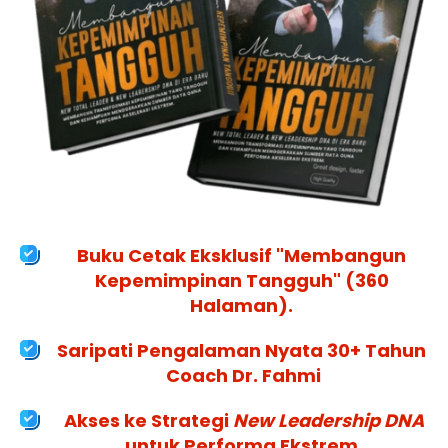
Buku Cetak Eksklusif "Membangun 
Kepemimpinan Tangguh" (360 
Halaman). 
Saripati Pengalaman Nyata 30+ Tahun 
Coach Dr. Fahmi
 Akses ke Strategi 
New Leadership DNA
untuk Performa Ekstrem 