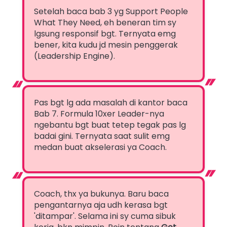
Setelah baca bab 3 yg Support People 
What They Need, eh beneran tim sy 
lgsung responsif bgt. Ternyata emg 
bener, kita kudu jd mesin penggerak 
(Leadership Engine).
“
“
Pas bgt lg ada masalah di kantor baca 
Bab 7. Formula 10xer Leader-nya 
ngebantu bgt buat tetep tegak pas lg 
badai gini. Ternyata saat sulit emg 
medan buat akselerasi ya Coach.
“
“
Coach, thx ya bukunya. Baru baca 
pengantarnya aja udh kerasa bgt 
'ditampar'. Selama ini sy cuma sibuk 