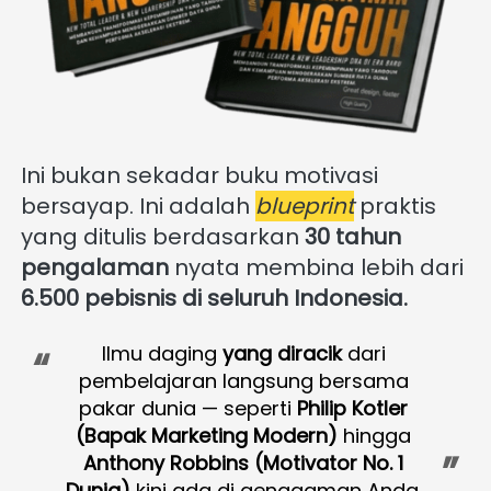
Ini bukan sekadar buku motivasi 
bersayap. Ini adalah 
blueprint
 praktis 
yang ditulis berdasarkan 
30 tahun 
pengalaman
 nyata membina lebih dari 
6.500 pebisnis di seluruh Indonesia. 
“
Ilmu daging 
yang diracik
 dari 
pembelajaran langsung bersama 
pakar dunia — seperti 
Philip Kotler 
(Bapak Marketing Modern)
 hingga 
”
Anthony Robbins (Motivator No. 1 
Dunia) 
kini ada di genggaman Anda. 