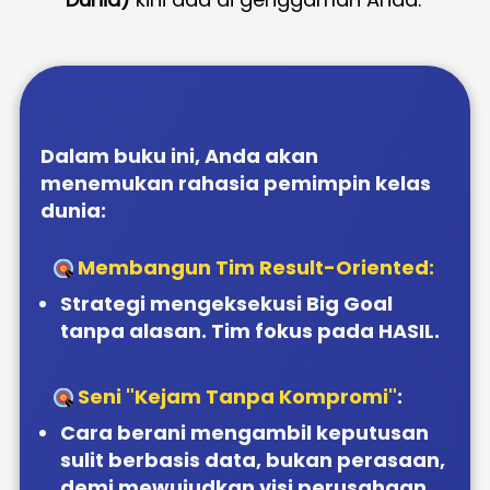
Dalam buku ini, Anda akan 
menemukan rahasia pemimpin kelas 
dunia:
Membangun Tim Result-Oriented
: 
Strategi mengeksekusi Big Goal 
tanpa alasan. Tim fokus pada HASIL.
Seni "Kejam Tanpa Kompromi"
: 
Cara berani mengambil keputusan 
sulit berbasis data, bukan perasaan, 
demi mewujudkan visi perusahaan.