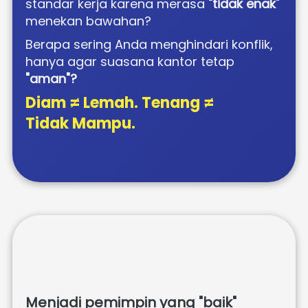
standar kerja karena merasa 
"tidak enak
" 
menekan bawahan? 
Berapa sering Anda menghindari konflik, 
hanya agar suasana kantor tetap 
"aman"? 
Diam ≠ Lemah. Tenang ≠ 
Tidak Mampu.
Menjadi pemimpin yang "baik" 