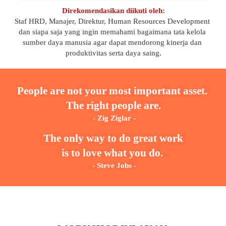
Direkomendasikan diikuti oleh:
Staf HRD, Manajer, Direktur, Human Resources Development 
dan siapa saja yang ingin memahami bagaimana tata kelola 
sumber daya manusia agar dapat mendorong kinerja dan 
produktivitas serta daya saing.
People are not your most important asset. 
The right people are.
 - 
Zig Ziglar -
The only way to do great work
is to love what you do. 
 - 
Steve Jobs
 -