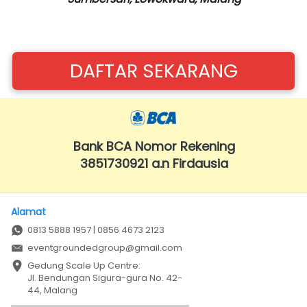
DAFTAR SEKARANG
`
Bank BCA Nomor Rekening
3851730921 a.n Firdausia
Alamat
0813 5888 1957 | 0856 4673 2123
eventgroundedgroup@gmail.com
Gedung Scale Up Centre: 

Jl. Bendungan Sigura-gura No. 42-
44, Malang